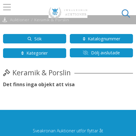
Auktioner
/
Keramik & Porslin
Sök
Katalognummer
Dölj avslutade
Kategorier
Keramik & Porslin
Det finns inga objekt att visa
Sveakronan Auktioner utför flyttar åt