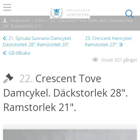
Auktioner
/
Polis
/
22. Crescent Tove Damcykel. Däckstorlek
28". Ramstorlek 21".
21. Sjösala Sunnanö Damcykel.
23. Crescent Herrcykel.
Däckstorlek 28". Ramstorlek 20".
Ramstorlek 23".
Gå tillbaka
Visad:
621 gånger
22.
Crescent Tove
Damcykel. Däckstorlek 28".
Ramstorlek 21".