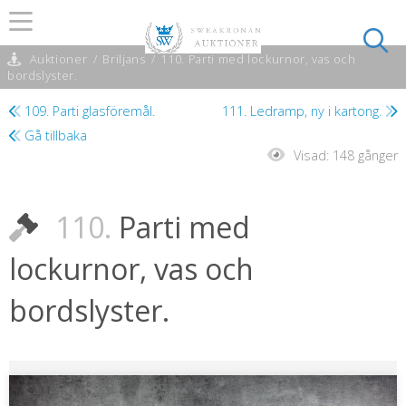
Auktioner
/
Briljans
/
110. Parti med lockurnor, vas och
bordslyster.
109. Parti glasföremål.
111. Ledramp, ny i kartong.
Gå tillbaka
Visad:
148 gånger
110.
Parti med
lockurnor, vas och
bordslyster.