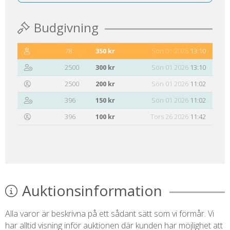
Budgivning
78
350 kr
Sön 01 2026
13:10
2500
300 kr
Sön 01 2026
13:10
2500
200 kr
Sön 01 2026
11:02
396
150 kr
Sön 01 2026
11:02
396
100 kr
Tors 26 2026
11:42
Auktionsinformation
Alla varor är beskrivna på ett sådant sätt som vi förmår. Vi
har alltid visning inför auktionen där kunden har möjlighet att