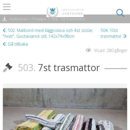
Auktioner
/
Pompe
/
503. 7st trasmattor
502. Matbord med iläggsskiva och 4st stolar,
504. 10st
"Axet", Gustaviansk stil, 142x74x98cm
trasmattor
Gå tillbaka
Visad:
280 gånger
503.
7st trasmattor