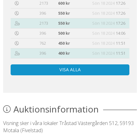
2173
600 kr
Sön 18 2024
17:26
396
550 kr
Sön 18 2024
17:26
2173
550 kr
Sön 18 2024
17:26
396
500 kr
Sön 18 2024
14:06
762
450 kr
Sön 18 2024
11:51
396
400 kr
Sön 18 2024
11:51
VISA ALLA
Auktionsinformation
Visning sker i våra lokaler Tråstad Västergården 512, 59193
Motala (Fivelstad)